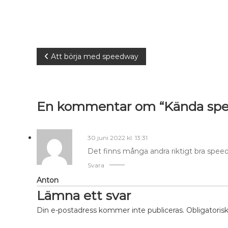
Inläggsnavigering
Att börja med speedway
En kommentar om “Kända spe
30 juni 2022 kl. 13:31
Det finns många andra riktigt bra speed
Svara
Anton
Lämna ett svar
Din e-postadress kommer inte publiceras.
Obligatoris