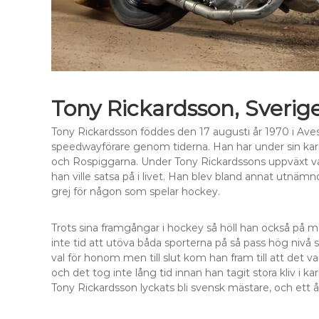
Tony Rickardsson, Sverig
Tony Rickardsson föddes den 17 augusti år 1970 i Ave
speedwayförare genom tiderna. Han har under sin karri
och Rospiggarna. Under Tony Rickardssons uppväxt var
han ville satsa på i livet. Han blev bland annat utnämnd
grej för någon som spelar hockey.
Trots sina framgångar i hockey så höll han också på me
inte tid att utöva båda sporterna på så pass hög nivå s
val för honom men till slut kom han fram till att det v
och det tog inte lång tid innan han tagit stora kliv i ka
Tony Rickardsson lyckats bli svensk mästare, och ett å