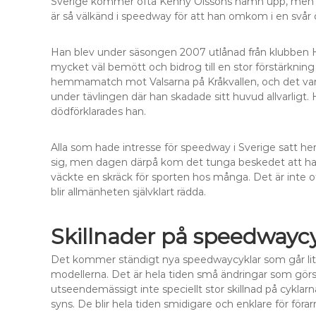
Sverige kommer ofta Kenny Olssons namn upp, men in
är så välkänd i speedway för att han omkom i en svår 
Han blev under säsongen 2007 utlånad från klubben H
mycket väl bemött och bidrog till en stor förstärkning
hemmamatch mot Valsarna på Kråkvallen, och det var 
under tävlingen där han skadade sitt huvud allvarligt
dödförklarades han.
Alla som hade intresse för speedway i Sverige satt h
sig, men dagen därpå kom det tunga beskedet att han
väckte en skräck för sporten hos många. Det är inte of
blir allmänheten självklart rädda.
Skillnader på speedwaycy
Det kommer ständigt nya speedwaycyklar som går lite
modellerna. Det är hela tiden små ändringar som görs i
utseendemässigt inte speciellt stor skillnad på cyklar
syns. De blir hela tiden smidigare och enklare för förar