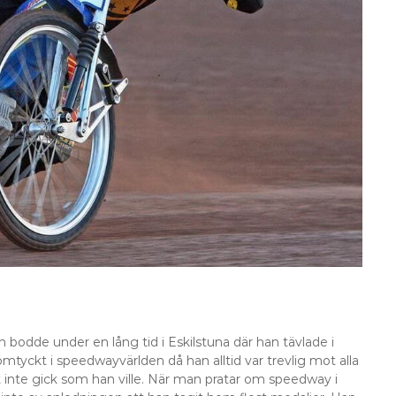
 bodde under en lång tid i Eskilstuna där han tävlade i
yckt i speedwayvärlden då han alltid var trevlig mot alla
t inte gick som han ville. När man pratar om speedway i