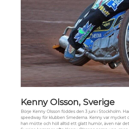
Kenny Olsson, Sverige
Börje Kenny Olsson föddes den 3 juni i Stockholm. Han
speedway för klubben Smederna. Kenny var mycket omt
han mötte och höll alltid ett glatt humör, även när de