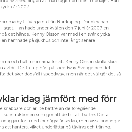
te av anledningen att han tagit hem flest medaljer. Han
olycka år 2007.
ammarby till Vargarna från Norrköping. Där blev han
 i laget. Han hade under kvällen den 7 juni år 2007 en
då det hände. Kenny Olsson var med i en svår olycka
. Han hamnade på sjukhus och inte långt senare
emma och höll tummarna för att Kenny Olsson skulle klara
 avlidit. Detta tog hårt på speedway-Sverige och det
ta det sker dödsfall i speedway, men när det väl gör det så
klar idag jämfört med förr
 snabbare och är lite bättre än de föregående
 konstruktionen som gör att de blir allt bättre. Det är
na idag jämfört med för några år sedan, men vissa ändringar
na att hantera, vilket underlättar på tävling och träning.