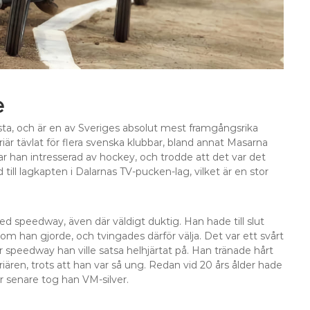
e
sta, och är en av Sveriges absolut mest framgångsrika
är tävlat för flera svenska klubbar, bland annat Masarna
 han intresserad av hockey, och trodde att det var det
 till lagkapten i Dalarnas TV-pucken-lag, vilket är en stor
d speedway, även där väldigt duktig. Han hade till slut
om han gjorde, och tvingades därför välja. Det var ett svårt
ar speedway han ville satsa helhjärtat på. Han tränade hårt
rriären, trots att han var så ung. Redan vid 20 års ålder hade
r senare tog han VM-silver.