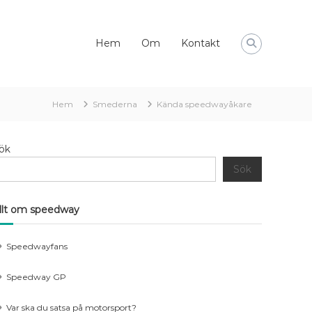
Hem
Om
Kontakt
Hem
Smederna
Kända speedwayåkare
ök
Sök
llt om speedway
Speedwayfans
Speedway GP
Var ska du satsa på motorsport?