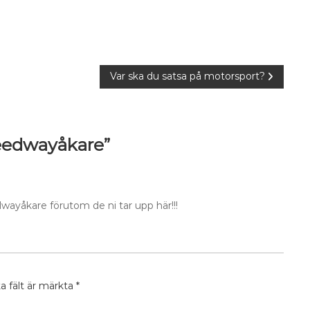
Var ska du satsa på motorsport?
edwayåkare”
wayåkare förutom de ni tar upp här!!!
ka fält är märkta
*