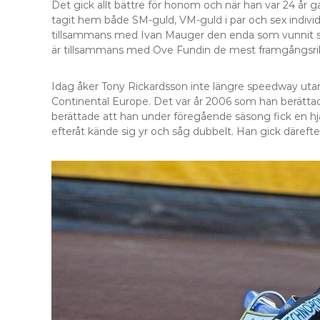
Det gick allt bättre för honom och när han var 24 år 
tagit hem både SM-guld, VM-guld i par och sex indivi
tillsammans med Ivan Mauger den enda som vunnit sex 
är tillsammans med Ove Fundin de mest framgångsrik
Idag åker Tony Rickardsson inte längre speedway utan
Continental Europe. Det var år 2006 som han berättade
berättade att han under föregående säsong fick en hj
efteråt kände sig yr och såg dubbelt. Han gick därefter 