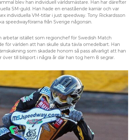
gammal blev han individuell världsmästare. Han har därefter
duella SM-guld. Han hade en enastående karriär och var
individuella VM-titlar i just speedway. Tony Rickardsson
a speedwayförarna från Sverige någonsin.
 arbetar istället som regionchef för Swedish Match
 för världen att han skulle sluta tävla omedelbart. Han
ärnskakning som skadade honom så pass allvarligt att han
över till bilsport i några år där han tog hem 8 segrar.